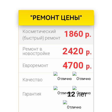
"РЕМОНТ ЦЕНЫ"
Косметический
1860
р.
(быстрый) ремонт
2420
Ремонт в
р.
новостройке
4700
р.
Евроремонт
Качество
12
лет
Гарантия