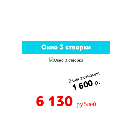
Окно 3 створки
Ваша экономия
1 600
р.
6 130
рублей