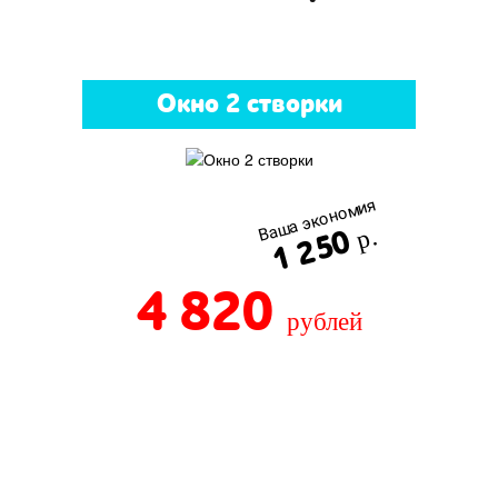
Окно 2 створки
Ваша экономия
1 250
р.
4 820
рублей